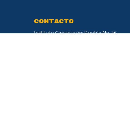
CONTACTO
Instituto Continuum: Puebla No. 46,
Col. Roma Norte, Del. Cuauhtémoc,
CDMX. C.P. 06700
​​WhatsApp: + 52 55 1134 2612
Horario de Atención​
Lunes a Viernes de 9:00 - 19:00 hrs.
informes@icontinuum.mx