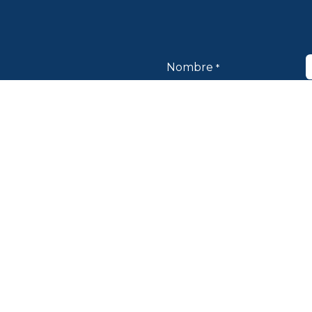
​Nombre
*
Correo Electrónico
*
Teléfono
*
Asunto
*
Mensaje
*