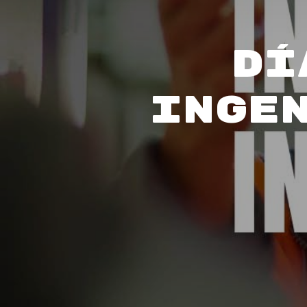
Dí
Inge