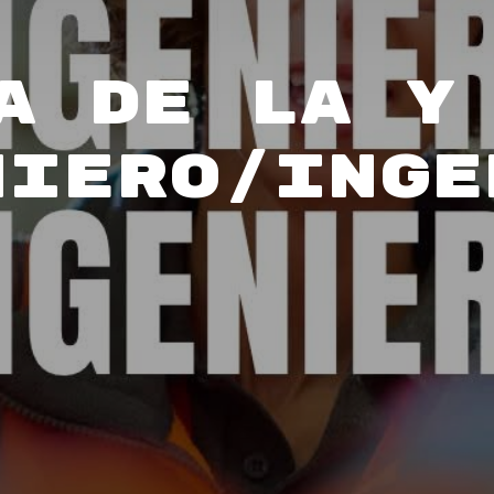
a de la y
niero/Inge