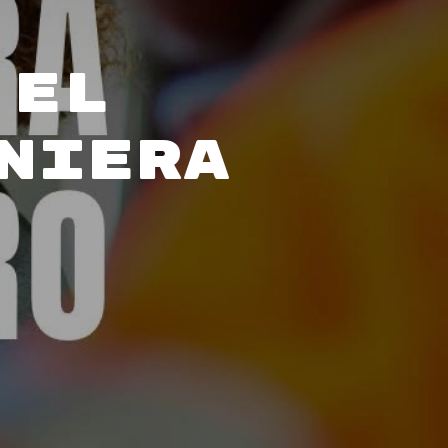
 el
niera