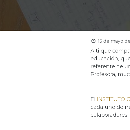
15 de mayo d
A ti que compa
educación, que
referente de un
Profesora, muc
El
INSTITUTO
cada uno de nu
colaboradores, 