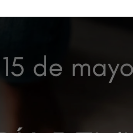
émica
Aula Virtual
Contacto