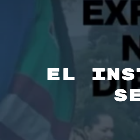
El INS
s