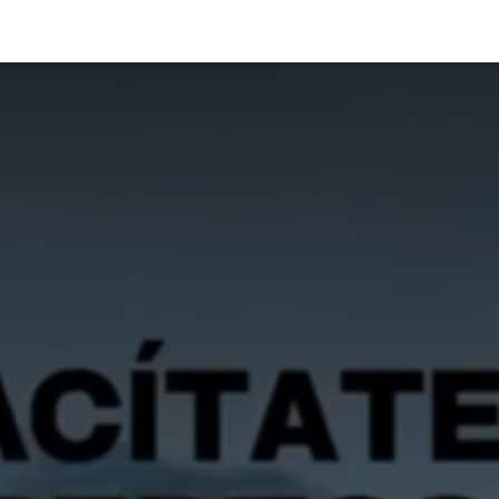
émica
Aula Virtual
Contacto