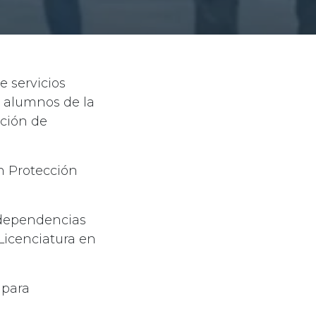
 servicios
s alumnos de la
ación de
n Protección
 dependencias
Licenciatura en
 para