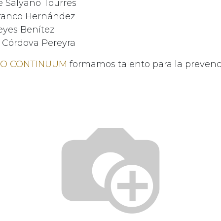
te Salyano Tourres
Franco Hernández
eyes Benítez
an Córdova Pereyra
TO CONTINUUM
formamos talento para la prevenci