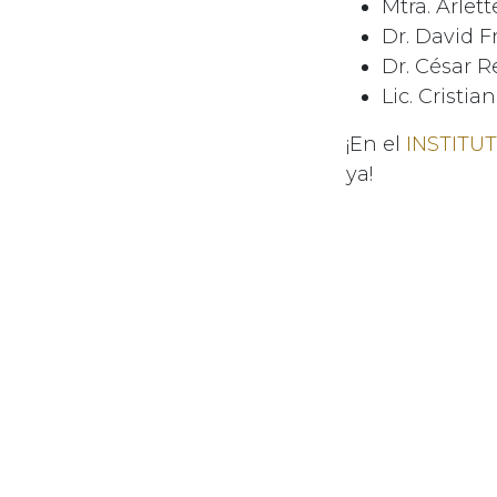
Mtra. Arlet
Dr. David 
Dr. César R
Lic. Cristi
¡En el
INSTITU
ya!