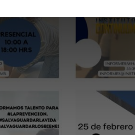
émica
Aula Virtual
Contacto