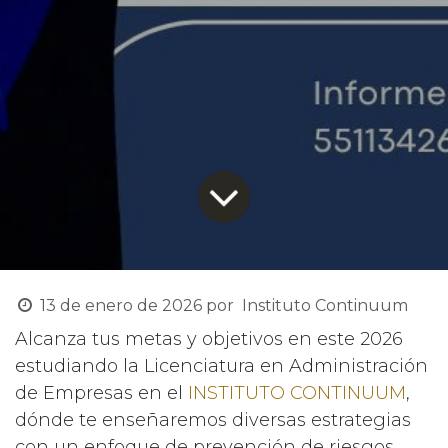
13 de enero de 2026
por
Instituto Continuum
Alcanza tus metas y objetivos en este 2026
estudiando la Licenciatura en Administración
de Empresas en el
INSTITUTO CONTINUUM
,
dónde te enseñaremos diversas estrategias
con un enfoque de prevención de riesgos,