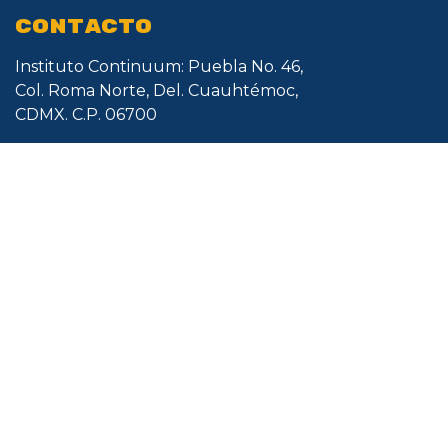
CONTACTO
Instituto Continuum: Puebla No. 46,
Col. Roma Norte, Del. Cuauhtémoc,
CDMX. C.P. 06700
​​WhatsApp: + 52 55 1134 2612
Horario de Atención​
Lunes a Viernes de 9:00 - 19:00 hrs.
informes@icontinuum.mx