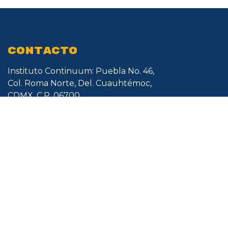
CONTACTO
Instituto Continuum: Puebla No. 46,
Col. Roma Norte, Del. Cuauhtémoc,
CDMX. C.P. 06700
​​WhatsApp: + 52 55 1134 2612
Horario de Atención​
Lunes a Viernes de 9:00 - 19:00 hrs.
informes@icontinuum.mx