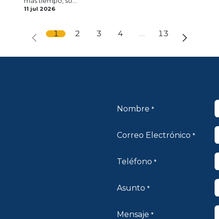
más tiempo, so...
11 jul 2026
1
2
3
4
…
13
​Nombre
*
Correo Electrónico
*
Teléfono
*
Asunto
*
Mensaje
*