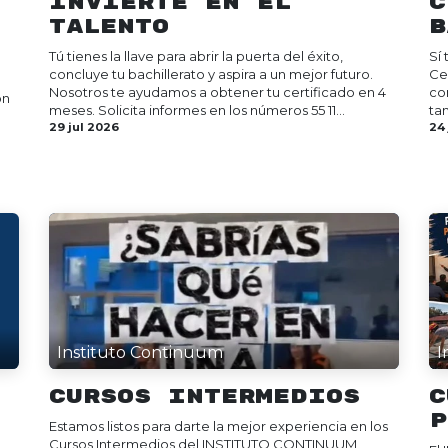
Invierte en el
C
Talento
B
Tú tienes la llave para abrir la puerta del éxito,
Sí
concluye tu bachillerato y aspira a un mejor futuro.
Ce
Nosotros te ayudamos a obtener tu certificado en 4
co
ón
meses. Solicita informes en los números 55 11...
ta
29 jul 2026
24
Instituto Continuum
I
Cursos Intermedios
C
P
Estamos listos para darte la mejor experiencia en los
Cursos Intermedios del INSTITUTO CONTINUUM ,