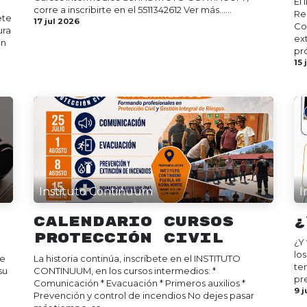
El
corre a inscribirte en el 5511342612 Ver más......
Re
ete
17 jul 2026
Co
ura
ex
en
pró
15 
Instituto Continuum
I
Calendario Cursos
¿
Protección Civil
¿Y
lo
re
La historia continúa, inscríbete en el INSTITUTO
te
su
CONTINUUM, en los cursos intermedios: *
pre
Comunicación * Evacuación * Primeros auxilios *
9 j
Prevención y control de incendios No dejes pasar