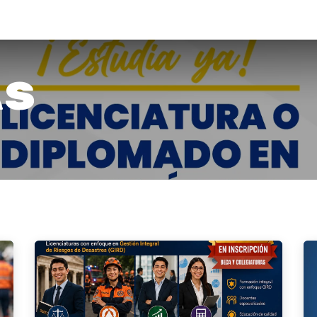
émica
Aula Virtual
Contacto
as