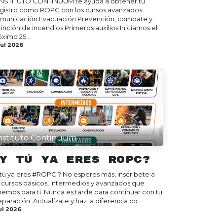
 INSTITUTO CONTINUUM te ayuda a obtener tu
gistro como ROPC con los cursos avanzados:
municación Evacuación Prevención, combate y
tinción de incendios Primeros auxilios Iniciamos el
ximo 25...
jul 2026
nstituto Continuum
Y tú ya eres ROPC?
 tú ya eres #ROPC ? No esperes más, inscríbete a
s cursos básicos, intermedios y avanzados que
nemos para ti. Nunca es tarde para continuar con tu
paración. Actualízate y haz la diferencia co...
ul 2026