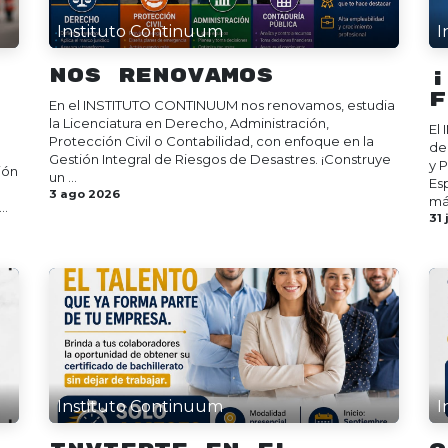
Instituto Continuum
I
Nos Renovamos
¡
f
En el INSTITUTO CONTINUUM nos renovamos, estudia
la Licenciatura en Derecho, Administración,
El
Protección Civil o Contabilidad, con enfoque en la
de
Gestión Integral de Riesgos de Desastres. ¡Construye
y 
ión
un ...
Es
3 ago 2026
más
..
31 
Instituto Continuum
I